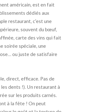
ment américain, est en fait
blissements dédiés aux
mple restaurant, c’est une
périeure, souvent du bœuf,
finée, carte des vins qui fait
ne soirée spéciale, une
hose… ou juste de satisfaire
le, direct, efficace. Pas de
t les dents !). Un restaurant à
rée sur les produits carnés.
ont à la fête ! On peut
aleur le goût et la texture de