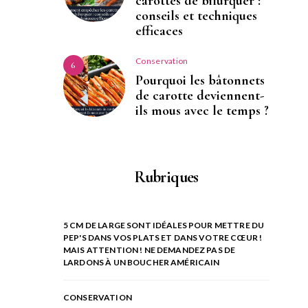
carottes de bifurquer :
conseils et techniques
efficaces
Conservation
6
Pourquoi les bâtonnets
de carotte deviennent-
ils mous avec le temps ?
Rubriques
5 CM DE LARGE SONT IDÉALES POUR METTRE DU
PEP'S DANS VOS PLATS ET DANS VOTRE CŒUR !
MAIS ATTENTION ! NE DEMANDEZ PAS DE
LARDONS À UN BOUCHER AMÉRICAIN
CONSERVATION