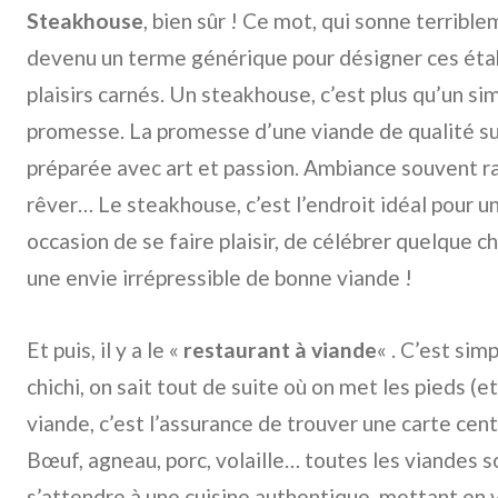
Steakhouse
, bien sûr ! Ce mot, qui sonne terrible
devenu un terme générique pour désigner ces éta
plaisirs carnés. Un steakhouse, c’est plus qu’un si
promesse. La promesse d’une viande de qualité su
préparée avec art et passion. Ambiance souvent raf
rêver… Le steakhouse, c’est l’endroit idéal pour u
occasion de se faire plaisir, de célébrer quelque c
une envie irrépressible de bonne viande !
Et puis, il y a le «
restaurant à viande
« . C’est simp
chichi, on sait tout de suite où on met les pieds (e
viande, c’est l’assurance de trouver une carte cent
Bœuf, agneau, porc, volaille… toutes les viandes s
s’attendre à une cuisine authentique, mettant en v