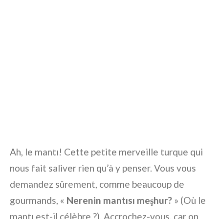
Ah, le mantı! Cette petite merveille turque qui
nous fait saliver rien qu’à y penser. Vous vous
demandez sûrement, comme beaucoup de
gourmands, «
Nerenin mantısı meşhur?
» (Où le
mantı est-il célèbre ?). Accrochez-vous, car on