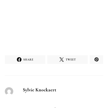
SHARE
TWEET
Sylvie Knockaert