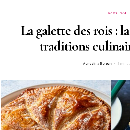
Restaurant
La galette des rois : l
traditions culinai
Ayngelina Borgan
3 minut