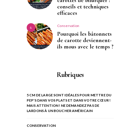
carottes de bifurquer :
conseils et techniques
efficaces
Conservation
6
Pourquoi les bâtonnets
de carotte deviennent-
ils mous avec le temps ?
Rubriques
5 CM DE LARGE SONT IDÉALES POUR METTRE DU
PEP'S DANS VOS PLATS ET DANS VOTRE CŒUR !
MAIS ATTENTION ! NE DEMANDEZ PAS DE
LARDONS À UN BOUCHER AMÉRICAIN
CONSERVATION