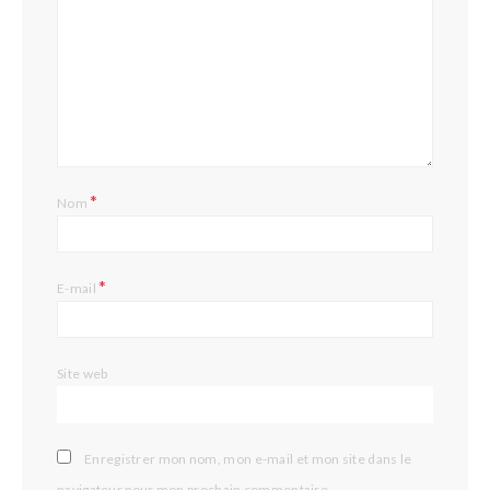
*
Nom
*
E-mail
Site web
Enregistrer mon nom, mon e-mail et mon site dans le
navigateur pour mon prochain commentaire.