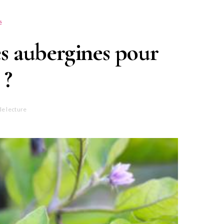
é
s aubergines pour
 ?
de lecture