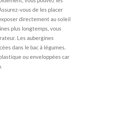
pidement, vous pouvez les
 Assurez-vous de les placer
s exposer directement au soleil
gines plus longtemps, vous
érateur. Les aubergines
acées dans le bac à légumes.
 plastique ou enveloppées car
.