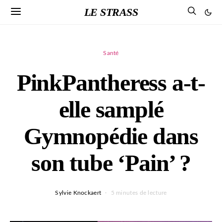
LE STRASS
Santé
PinkPantheress a-t-
elle samplé
Gymnopédie dans
son tube ‘Pain’ ?
Sylvie Knockaert
5 minutes de lecture