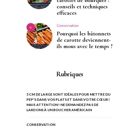
carottes de bifurquer :
conseils et techniques
efficaces
Conservation
6
Pourquoi les bâtonnets
de carotte deviennent-
ils mous avec le temps ?
Rubriques
5 CM DE LARGE SONT IDÉALES POUR METTRE DU
PEP'S DANS VOS PLATS ET DANS VOTRE CŒUR !
MAIS ATTENTION ! NE DEMANDEZ PAS DE
LARDONS À UN BOUCHER AMÉRICAIN
CONSERVATION