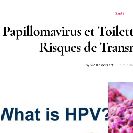
Santé
Papillomavirus et Toilet
Risques de Trans
Sylvie Knockaert
5 minut