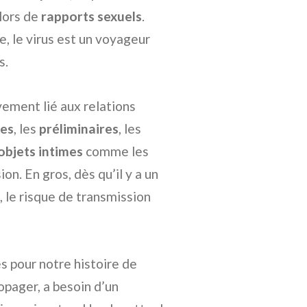
 lors de
rapports sexuels
.
e, le virus est un voyageur
s.
vement lié aux relations
les
, les
préliminaires
, les
objets intimes
comme les
n. En gros, dès qu’il y a un
 le risque de transmission
s pour notre histoire de
ropager, a besoin d’un