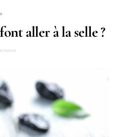
té
nt aller à la selle ?
e lecture