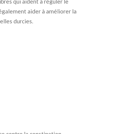
ibres qui aident à réguler le
t également aider à améliorer la
elles durcies.
e contre la constipation.