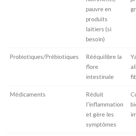
pauvre en
gr
produits
laitiers (si
besoin)
Probiotiques/Prébiotiques
Rééquilibre la
Ya
flore
al
intestinale
fi
Médicaments
Réduit
Co
l’inflammation
bi
et gère les
i
symptômes