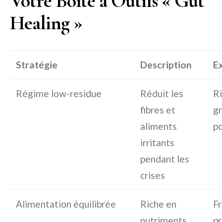
Votre Boîte à Outils « Gut
Healing »
Stratégie
Description
E
Régime low-residue
Réduit les
Ri
fibres et
gr
aliments
p
irritants
pendant les
crises
Alimentation équilibrée
Riche en
Fr
nutriments,
pr