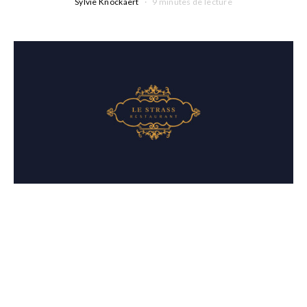
Sylvie Knockaert
9 minutes de lecture