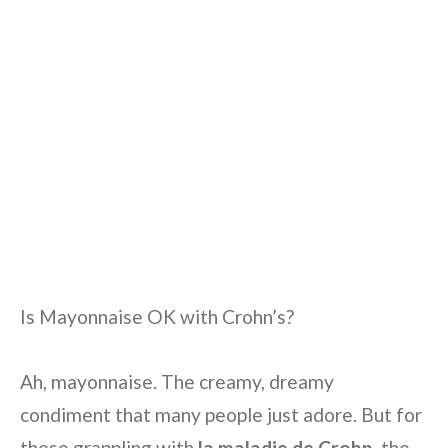
Is Mayonnaise OK with Crohn’s?
Ah, mayonnaise. The creamy, dreamy
condiment that many people just adore. But for
those grappling with
la maladie de Crohn
, the