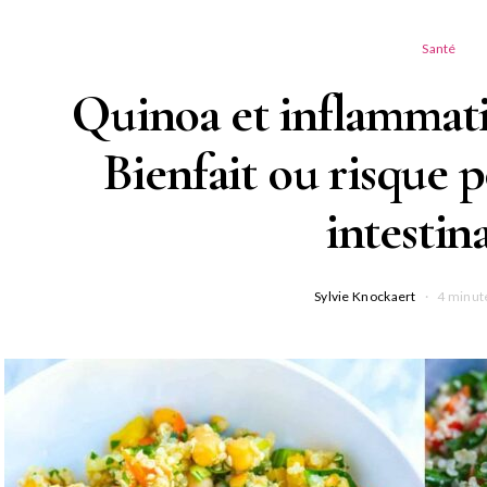
Santé
Quinoa et inflammati
Bienfait ou risque 
intestina
Sylvie Knockaert
4 minut