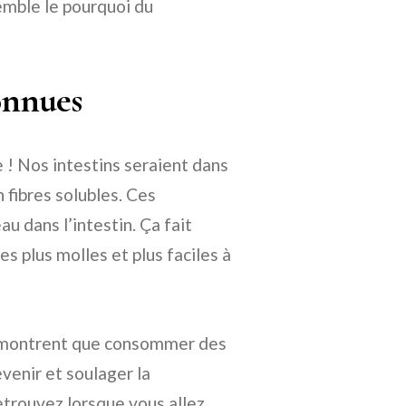
emble le pourquoi du
onnues
 ! Nos intestins seraient dans
n fibres solubles. Ces
au dans l’intestin. Ça fait
s plus molles et plus faciles à
, montrent que consommer des
évenir et soulager la
etrouvez lorsque vous allez