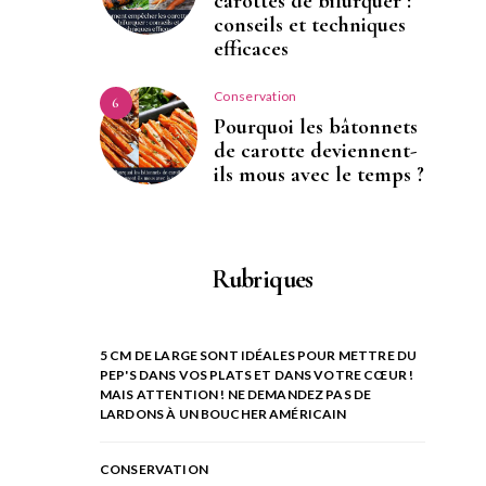
carottes de bifurquer :
conseils et techniques
efficaces
Conservation
6
Pourquoi les bâtonnets
de carotte deviennent-
ils mous avec le temps ?
Rubriques
5 CM DE LARGE SONT IDÉALES POUR METTRE DU
PEP'S DANS VOS PLATS ET DANS VOTRE CŒUR !
MAIS ATTENTION ! NE DEMANDEZ PAS DE
LARDONS À UN BOUCHER AMÉRICAIN
CONSERVATION