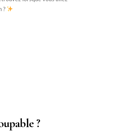
n ?
coupable ?