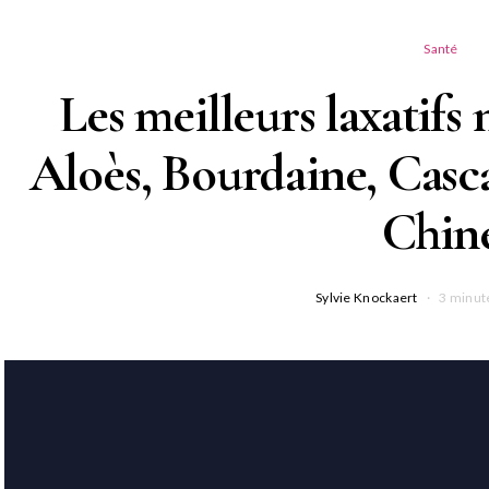
Santé
Les meilleurs laxatifs n
Aloès, Bourdaine, Casc
Chin
Sylvie Knockaert
3 minut