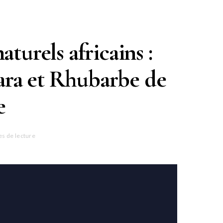
aturels africains :
ara et Rhubarbe de
e
es de lecture