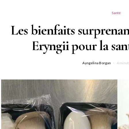
Santé
Les bienfaits surpren
Eryngii pour la sant
Ayngelina Borgan
4 minut