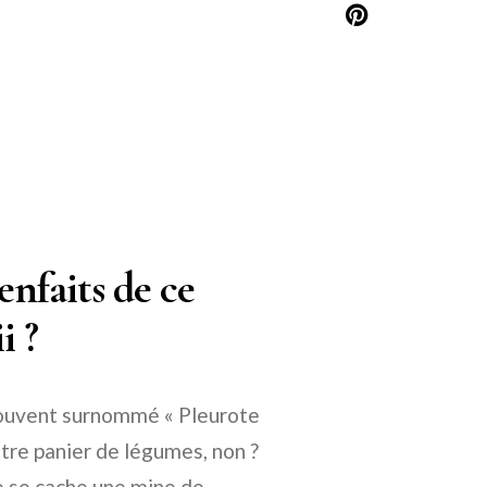
ienfaits de ce
i ?
, souvent surnommé « Pleurote
otre panier de légumes, non ?
e se cache une mine de