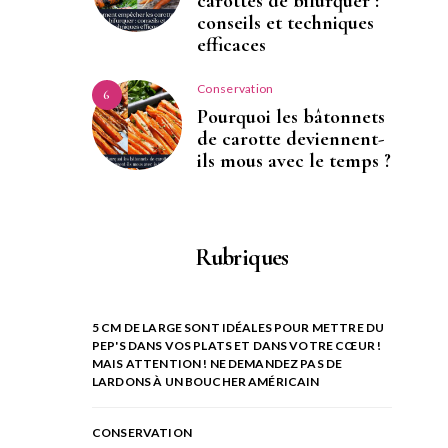
carottes de bifurquer :
conseils et techniques
efficaces
Conservation
6
Pourquoi les bâtonnets
de carotte deviennent-
ils mous avec le temps ?
Rubriques
5 CM DE LARGE SONT IDÉALES POUR METTRE DU
PEP'S DANS VOS PLATS ET DANS VOTRE CŒUR !
MAIS ATTENTION ! NE DEMANDEZ PAS DE
LARDONS À UN BOUCHER AMÉRICAIN
CONSERVATION