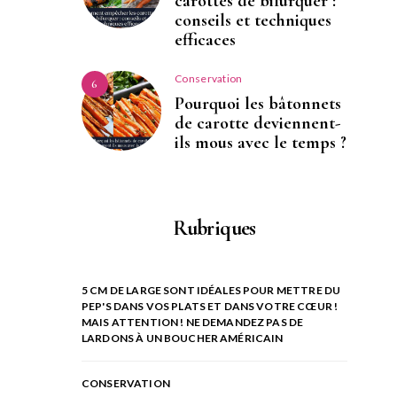
carottes de bifurquer :
conseils et techniques
efficaces
Conservation
6
Pourquoi les bâtonnets
de carotte deviennent-
ils mous avec le temps ?
Rubriques
5 CM DE LARGE SONT IDÉALES POUR METTRE DU
PEP'S DANS VOS PLATS ET DANS VOTRE CŒUR !
MAIS ATTENTION ! NE DEMANDEZ PAS DE
LARDONS À UN BOUCHER AMÉRICAIN
CONSERVATION