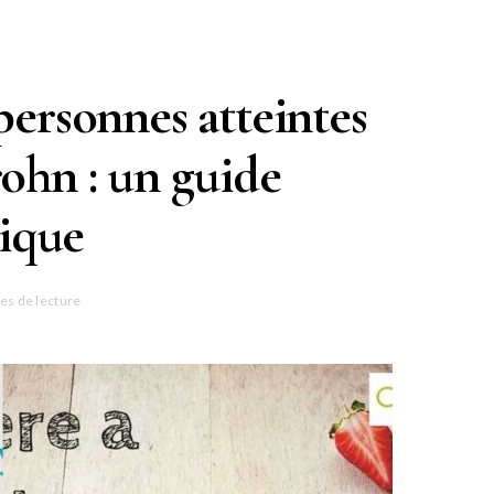
 personnes atteintes
rohn : un guide
ique
es de lecture