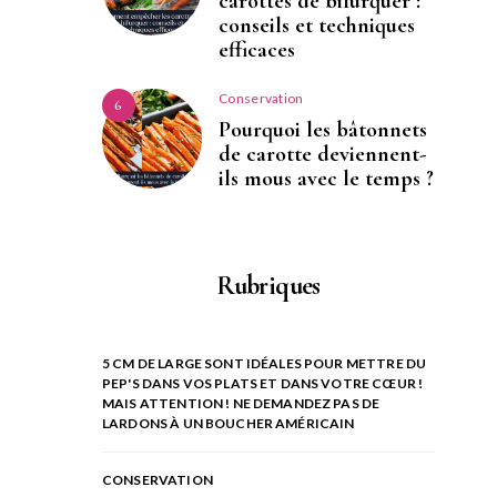
carottes de bifurquer :
conseils et techniques
efficaces
Conservation
6
Pourquoi les bâtonnets
de carotte deviennent-
ils mous avec le temps ?
Rubriques
5 CM DE LARGE SONT IDÉALES POUR METTRE DU
PEP'S DANS VOS PLATS ET DANS VOTRE CŒUR !
MAIS ATTENTION ! NE DEMANDEZ PAS DE
LARDONS À UN BOUCHER AMÉRICAIN
CONSERVATION