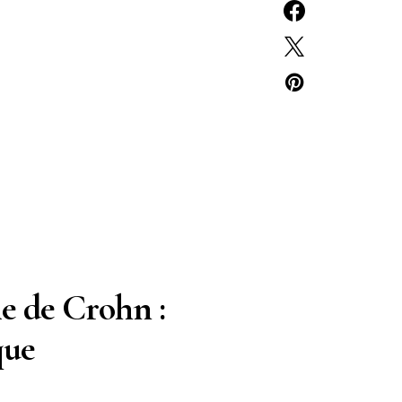
ie de Crohn :
que