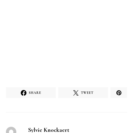
SHARE
TWEET
Sylvie Knockaert