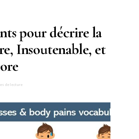
nts pour décrire la
re, Insoutenable, et
core
es de lecture