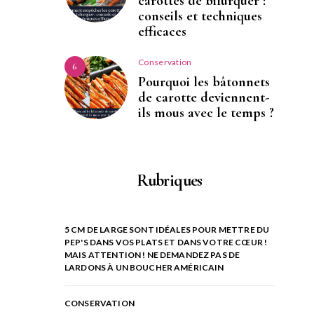
carottes de bifurquer :
conseils et techniques
efficaces
Conservation
6
Pourquoi les bâtonnets
de carotte deviennent-
ils mous avec le temps ?
Rubriques
5 CM DE LARGE SONT IDÉALES POUR METTRE DU
PEP'S DANS VOS PLATS ET DANS VOTRE CŒUR !
MAIS ATTENTION ! NE DEMANDEZ PAS DE
LARDONS À UN BOUCHER AMÉRICAIN
CONSERVATION