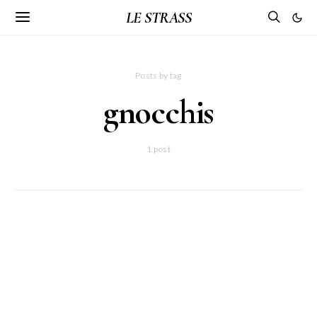
LE STRASS
Posts by tag
gnocchis
1 post