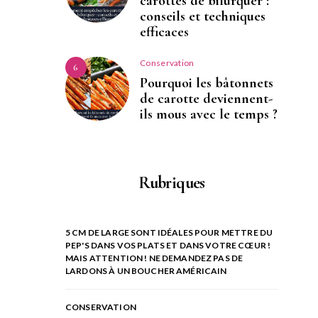
carottes de bifurquer :
conseils et techniques
efficaces
Conservation
6
Pourquoi les bâtonnets
de carotte deviennent-
ils mous avec le temps ?
Rubriques
5 CM DE LARGE SONT IDÉALES POUR METTRE DU
PEP'S DANS VOS PLATS ET DANS VOTRE CŒUR !
MAIS ATTENTION ! NE DEMANDEZ PAS DE
LARDONS À UN BOUCHER AMÉRICAIN
CONSERVATION