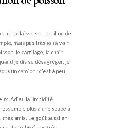
llon de poisson
uand on laisse son bouillon de
ple, mais pas très joli à voir
isson, le cartilage, la chair
uand je dis se désagréger, je
ous un camion : c’est à peu
eux. Adieu la limpidité
n ressemble plus à une soupe à
t, mes amis. Le goût aussi en
mer, fade, bref, pas très