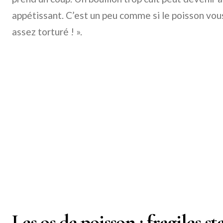
appétissant. C’est un peu comme si le poisson vous
assez torturé ! ».
Les os de poisson : fragiles st