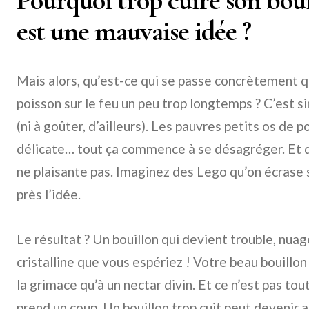
Pourquoi trop cuire son boui
est une mauvaise idée ?
Mais alors, qu’est-ce qui se passe concrètement q
poisson sur le feu un peu trop longtemps ? C’est sim
(ni à goûter, d’ailleurs). Les pauvres petits os de po
délicate… tout ça commence à se désagréger. Et q
ne plaisante pas. Imaginez des Lego qu’on écrase s
près l’idée.
Le résultat ? Un bouillon qui devient trouble, nuag
cristalline que vous espériez ! Votre beau bouillo
la grimace qu’à un nectar divin. Et ce n’est pas tou
prend un coup. Un bouillon trop cuit peut devenir a