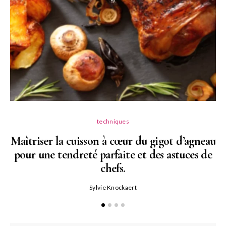
techniques
Maîtriser la cuisson à cœur du gigot d’agneau
pour une tendreté parfaite et des astuces de
N
chefs.
P
Sylvie Knockaert