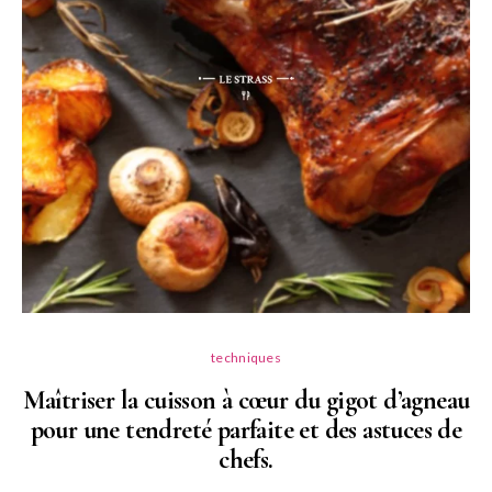
techniques
Maîtriser la cuisson à cœur du gigot d’agneau
pour une tendreté parfaite et des astuces de
N
chefs.
P