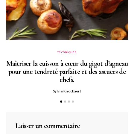
techniques
Maîtriser la cuisson à cœur du gigot d’agneau
pour une tendreté parfaite et des astuces de
N
chefs.
P
Sylvie Knockaert
Laisser un commentaire