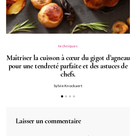
techniques
Maîtriser la cuisson à cœur du gigot d’agneau
pour une tendreté parfaite et des astuces de
N
chefs.
P
Sylvie Knockaert
Laisser un commentaire