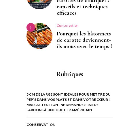
carottes de bifurquer :
conseils et techniques
efficaces
Conservation
6
Pourquoi les bâtonnets
de carotte deviennent-
ils mous avec le temps ?
Rubriques
5 CM DE LARGE SONT IDÉALES POUR METTRE DU
PEP'S DANS VOS PLATS ET DANS VOTRE CŒUR !
MAIS ATTENTION ! NE DEMANDEZ PAS DE
LARDONS À UN BOUCHER AMÉRICAIN
CONSERVATION