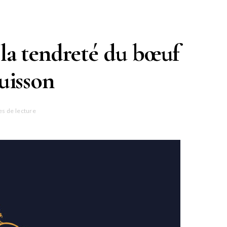
 la tendreté du bœuf
cuisson
es de lecture