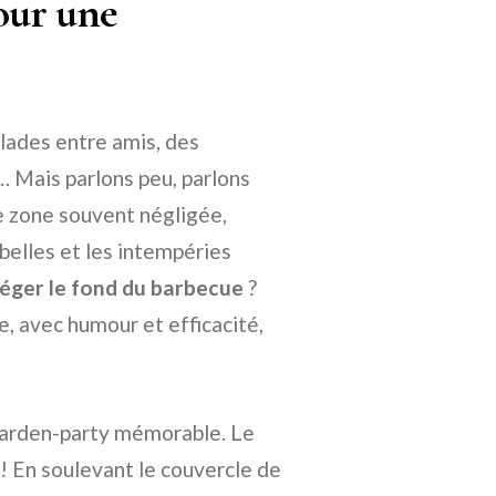
our une
llades entre amis, des
s… Mais parlons peu, parlons
te zone souvent négligée,
ebelles et les intempéries
ger le fond du barbecue
?
, avec humour et efficacité,
 garden-party mémorable. Le
ur ! En soulevant le couvercle de