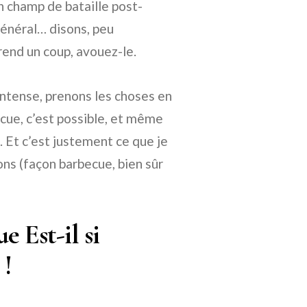
n champ de bataille post-
général… disons, peu
end un coup, avouez-le.
intense, prenons les choses en
ecue, c’est possible, et même
 Et c’est justement ce que je
ons (façon barbecue, bien sûr
 Est-il si
 !