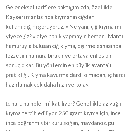
Geleneksel tariflere baktığımızda, özellikle
Kayseri mantısında kıymanın çiğden
kullanıldığını görüyoruz. « Ne yani, çiğ kıyma mı
yiyeceğiz? » diye panik yapmayın hemen! Mantı
hamuruyla buluşan çiğ kıyma, pişirme esnasında
lezzetini hamura bırakır ve ortaya enfes bir
sonuç çıkar. Bu yöntemin en büyük avantajı
pratikliği. Kıyma kavurma derdi olmadan, iç harcı
hazırlamak çok daha hızlı ve kolay.
İç harcına neler mi katılıyor? Genellikle az yağlı
kıyma tercih ediliyor. 250 gram kıyma için, ince
ince doğranmış bir kuru soğan, maydanoz, pul