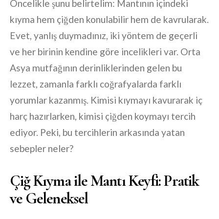
Öncelikle şunu belirtelim: Mantının içindeki
kıyma hem çiğden konulabilir hem de kavrularak.
Evet, yanlış duymadınız, iki yöntem de geçerli
ve her birinin kendine göre incelikleri var. Orta
Asya mutfağının derinliklerinden gelen bu
lezzet, zamanla farklı coğrafyalarda farklı
yorumlar kazanmış. Kimisi kıymayı kavurarak iç
harç hazırlarken, kimisi çiğden koymayı tercih
ediyor. Peki, bu tercihlerin arkasında yatan
sebepler neler?
Çiğ Kıyma ile Mantı Keyfi: Pratik
ve Geleneksel