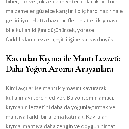
biber, tuz ve çok az nane yeterli olacaktır. Tüm
malzemeler güzelce karıştırılıp iç harcı hazır hale
getiriliyor. Hatta bazı tariflerde at eti kıyması
bile kullanıldığını düşünürsek, yöresel
farklılıkların lezzet çeşitliliğine katkısı büyük.
Kavrulan Kıyma ile Mantı Lezzeti:
Daha Yoğun Aroma Arayanlara
Kimi aşçılar ise mantı kıymasını kavurarak
kullanmayı tercih ediyor. Bu yöntemin amacı,
kıymanın lezzetini daha da yoğunlaştırmak ve
mantıya farklı bir aroma katmak. Kavrulan
kıyma, mantıya daha zengin ve doygun bir tat