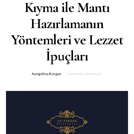
Kıyma ile Mantı
Hazırlamanın
Yöntemleri ve Lezzet
İpuçları
Ayngelina Borgan
4 minutes de lecture