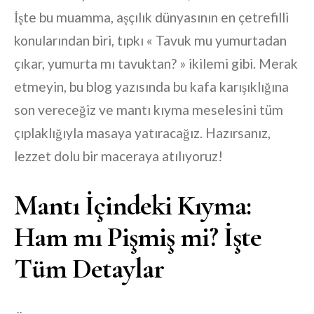
İşte bu muamma, aşçılık dünyasının en çetrefilli
konularından biri, tıpkı « Tavuk mu yumurtadan
çıkar, yumurta mı tavuktan? » ikilemi gibi. Merak
etmeyin, bu blog yazısında bu kafa karışıklığına
son vereceğiz ve mantı kıyma meselesini tüm
çıplaklığıyla masaya yatıracağız. Hazırsanız,
lezzet dolu bir maceraya atılıyoruz!
Mantı İçindeki Kıyma:
Ham mı Pişmiş mi? İşte
Tüm Detaylar