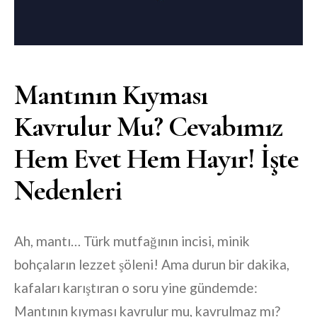
Mantının Kıyması
Kavrulur Mu? Cevabımız
Hem Evet Hem Hayır! İşte
Nedenleri
Ah, mantı… Türk mutfağının incisi, minik
bohçaların lezzet şöleni! Ama durun bir dakika,
kafaları karıştıran o soru yine gündemde:
Mantının kıyması kavrulur mu, kavrulmaz mı?