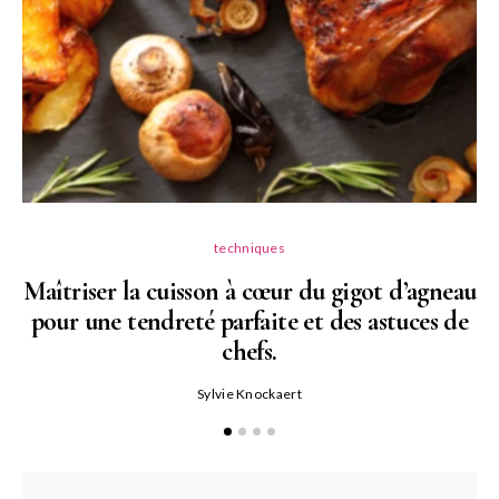
techniques
Maîtriser la cuisson à cœur du gigot d’agneau
pour une tendreté parfaite et des astuces de
N
chefs.
P
Sylvie Knockaert