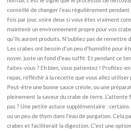
normal, c’est le signe que le processus de nettoyag
conseillé de changer l’eau régulièrement pendant 
fois par jour, voire deux si vous êtes vraiment co
maintenir un environnement propre pour vos crabe
qu’ils auront produits. N’oubliez pas de remettre d
Les crabes ont besoin d’un peu d’humidité pour être
noyer, juste un fond d’eau suffit. Et pendant ce t
faites-vous ? Eh bien, vous patientez ! Profitez-en
repas, réfléchir à la recette que vous allez utilise
Peut-être une bonne sauce créole, ou une préparat
pleinement la saveur du crabe de terre. L’attente fa
pas ? Une petite astuce supplémentaire : certains 
ou un peu de thym dans l’eau de purgation. Cela 
crabes et faciliterait la digestion. C’est une optio