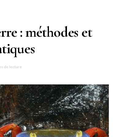
erre : méthodes et
atiques
es de lecture