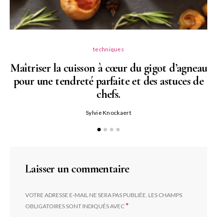
techniques
Maîtriser la cuisson à cœur du gigot d’agneau
pour une tendreté parfaite et des astuces de
N
chefs.
P
Sylvie Knockaert
Laisser un commentaire
VOTRE ADRESSE E-MAIL NE SERA PAS PUBLIÉE.
LES CHAMPS
*
OBLIGATOIRES SONT INDIQUÉS AVEC