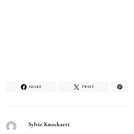
SHARE
TWEET
Sylvie Knockaert