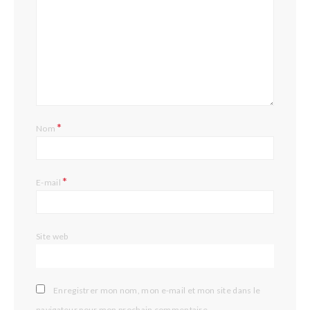
*
Nom
*
E-mail
Site web
Enregistrer mon nom, mon e-mail et mon site dans le
navigateur pour mon prochain commentaire.