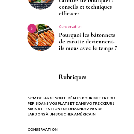
carottes de bifurquer :
conseils et techniques
efficaces
Conservation
6
Pourquoi les bâtonnets
de carotte deviennent-
ils mous avec le temps ?
Rubriques
5 CM DE LARGE SONT IDÉALES POUR METTRE DU
PEP'S DANS VOS PLATS ET DANS VOTRE CŒUR !
MAIS ATTENTION ! NE DEMANDEZ PAS DE
LARDONS À UN BOUCHER AMÉRICAIN
CONSERVATION