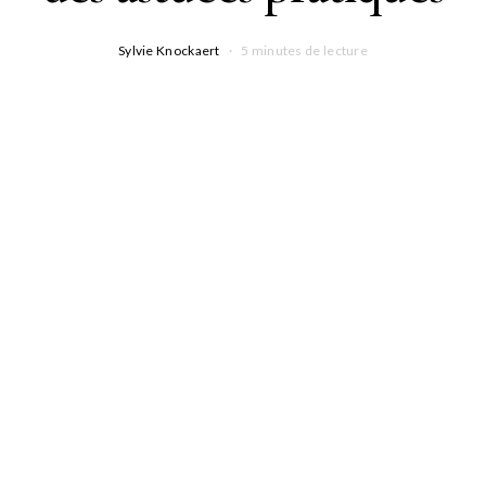
Sylvie Knockaert
5 minutes de lecture
Comment faire une coupe