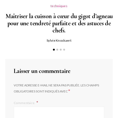
techniques
Maîtriser la cuisson à cœur du gigot d’agneau
pour une tendreté parfaite et des astuces de
N
chefs.
P
Sylvie Knockaert
Laisser un commentaire
VOTRE ADRESSE E-MAIL NE SERA PAS PUBLIÉE.
LES CHAMPS
*
OBLIGATOIRES SONT INDIQUÉS AVEC
Commentaire