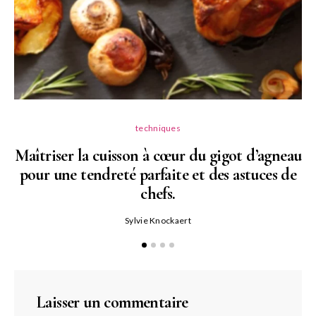
techniques
Maîtriser la cuisson à cœur du gigot d’agneau
pour une tendreté parfaite et des astuces de
N
chefs.
P
Sylvie Knockaert
Laisser un commentaire