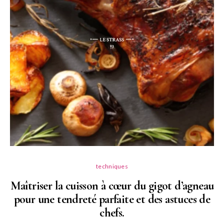
techniques
Maîtriser la cuisson à cœur du gigot d’agneau
pour une tendreté parfaite et des astuces de
N
chefs.
P