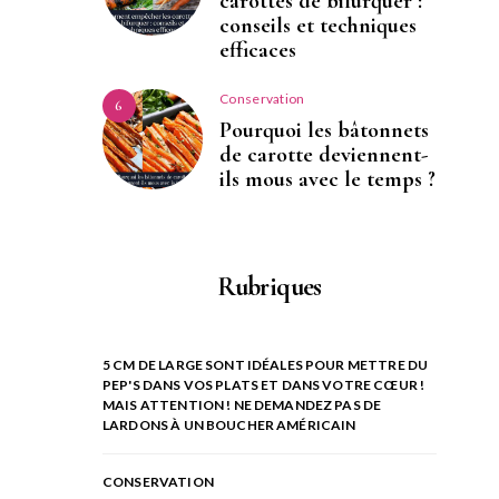
carottes de bifurquer :
conseils et techniques
efficaces
Conservation
6
Pourquoi les bâtonnets
de carotte deviennent-
ils mous avec le temps ?
Rubriques
5 CM DE LARGE SONT IDÉALES POUR METTRE DU
PEP'S DANS VOS PLATS ET DANS VOTRE CŒUR !
MAIS ATTENTION ! NE DEMANDEZ PAS DE
LARDONS À UN BOUCHER AMÉRICAIN
CONSERVATION