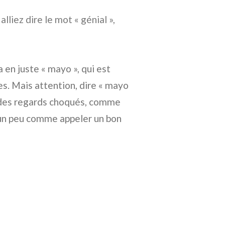
liez dire le mot « génial »,
 en juste « mayo », qui est
es. Mais attention, dire « mayo
r des regards choqués, comme
t un peu comme appeler un bon