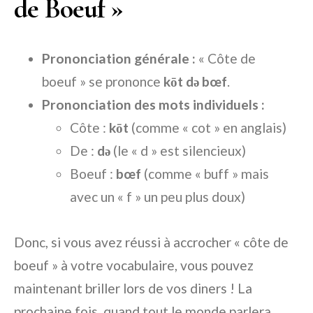
de Boeuf »
Prononciation générale :
« Côte de
boeuf » se prononce
kōt də bœf
.
Prononciation des mots individuels :
Côte :
kōt
(comme « cot » en anglais)
De :
dә
(le « d » est silencieux)
Boeuf :
bœf
(comme « buff » mais
avec un « f » un peu plus doux)
Donc, si vous avez réussi à accrocher « côte de
boeuf » à votre vocabulaire, vous pouvez
maintenant briller lors de vos diners ! La
prochaine fois, quand tout le monde parlera