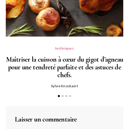
techniques
Maîtriser la cuisson à cœur du gigot d’agneau
pour une tendreté parfaite et des astuces de
N
chefs.
P
Sylvie Knockaert
Laisser un commentaire