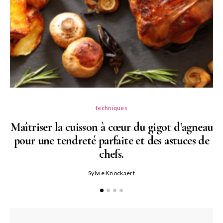
techniques
Maîtriser la cuisson à cœur du gigot d’agneau
pour une tendreté parfaite et des astuces de
N
chefs.
P
Sylvie Knockaert