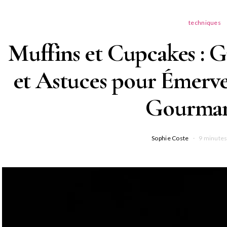
techniques
Muffins et Cupcakes : 
et Astuces pour Émerve
Gourma
Sophie Coste
9 minutes