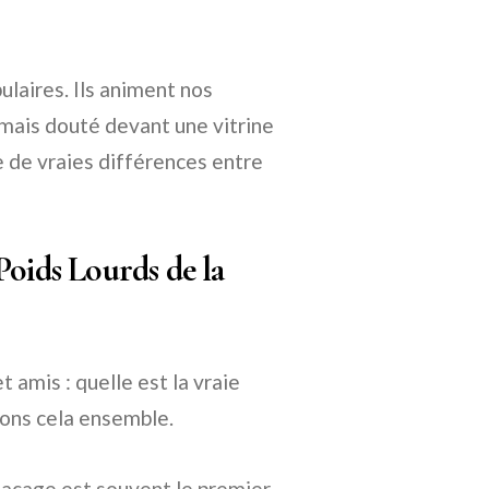
laires. Ils animent nos
amais douté devant une vitrine
te de vraies différences entre
Poids Lourds de la
 amis : quelle est la vraie
dons cela ensemble.
açage est souvent le premier