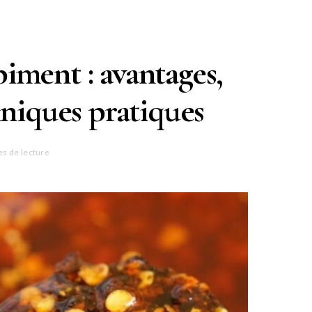
piment : avantages,
hniques pratiques
es de lecture