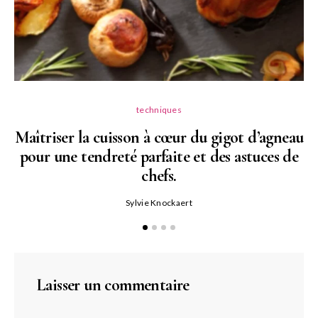
techniques
Maîtriser la cuisson à cœur du gigot d’agneau
pour une tendreté parfaite et des astuces de
N
chefs.
P
Sylvie Knockaert
Laisser un commentaire