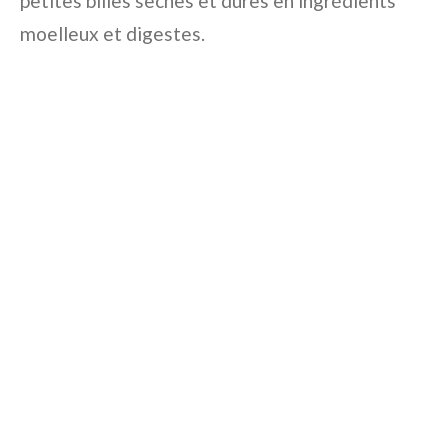
petites billes sèches et dures en ingrédients
moelleux et digestes.