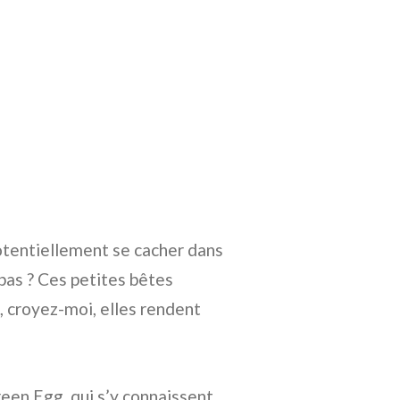
potentiellement se cacher dans
 pas ? Ces petites bêtes
C, croyez-moi, elles rendent
een Egg, qui s’y connaissent