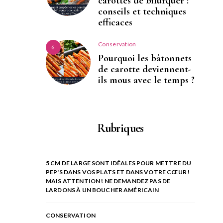
carottes de bifurquer :
conseils et techniques
efficaces
Conservation
6
Pourquoi les bâtonnets
de carotte deviennent-
ils mous avec le temps ?
Rubriques
5 CM DE LARGE SONT IDÉALES POUR METTRE DU
PEP'S DANS VOS PLATS ET DANS VOTRE CŒUR !
MAIS ATTENTION ! NE DEMANDEZ PAS DE
LARDONS À UN BOUCHER AMÉRICAIN
CONSERVATION