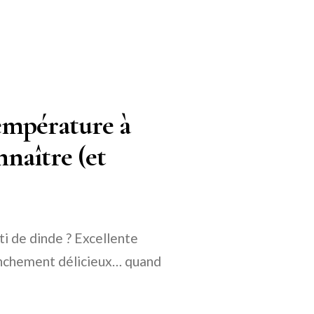
Température à
aître (et
ti de dinde ? Excellente
 franchement délicieux… quand