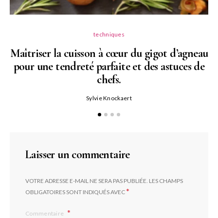
techniques
Maîtriser la cuisson à cœur du gigot d’agneau
pour une tendreté parfaite et des astuces de
N
chefs.
P
Sylvie Knockaert
Laisser un commentaire
VOTRE ADRESSE E-MAIL NE SERA PAS PUBLIÉE.
LES CHAMPS
*
OBLIGATOIRES SONT INDIQUÉS AVEC
Commentaire