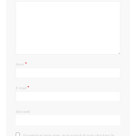
*
Nom
*
E-mail
Site web
Enregistrer mon nom, mon e-mail et mon site dans le