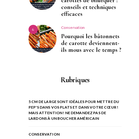
carottes de bifurquer :
conseils et techniques
efficaces
Conservation
6
Pourquoi les bâtonnets
de carotte deviennent-
ils mous avec le temps ?
Rubriques
5 CM DE LARGE SONT IDÉALES POUR METTRE DU
PEP'S DANS VOS PLATS ET DANS VOTRE CŒUR !
MAIS ATTENTION ! NE DEMANDEZ PAS DE
LARDONS À UN BOUCHER AMÉRICAIN
CONSERVATION