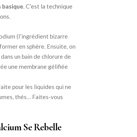
n basique
. C’est la technique
ions.
dium (l’ingrédient bizarre
sformer en sphère. Ensuite, on
 dans un bain de chlorure de
 crée une membrane gélifiée
aite pour les liquides qui ne
égumes, thés… Faites-vous
alcium Se Rebelle