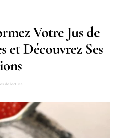
formez Votre Jus de
es et Découvrez Ses
ions
es de lecture