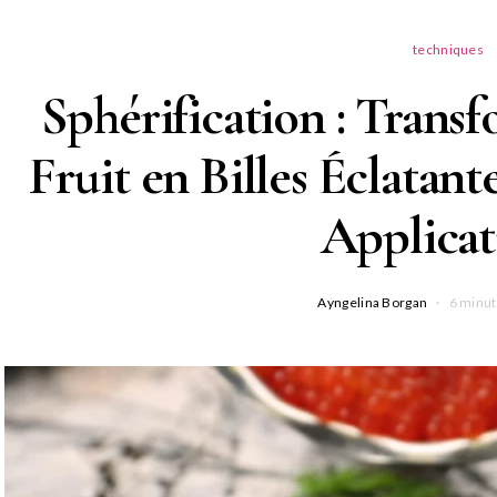
techniques
Sphérification : Trans
Fruit en Billes Éclatant
Applicat
Ayngelina Borgan
6 minut