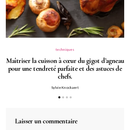
techniques
Maîtriser la cuisson à cœur du gigot d’agneau
pour une tendreté parfaite et des astuces de
N
chefs.
P
Sylvie Knockaert
Laisser un commentaire