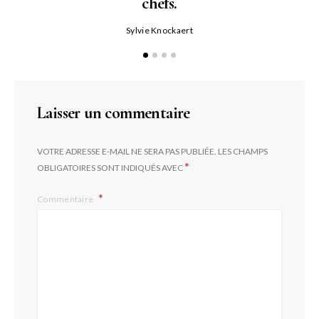
chefs.
P
Sylvie Knockaert
Laisser un commentaire
VOTRE ADRESSE E-MAIL NE SERA PAS PUBLIÉE.
LES CHAMPS
*
OBLIGATOIRES SONT INDIQUÉS AVEC
Commentaire