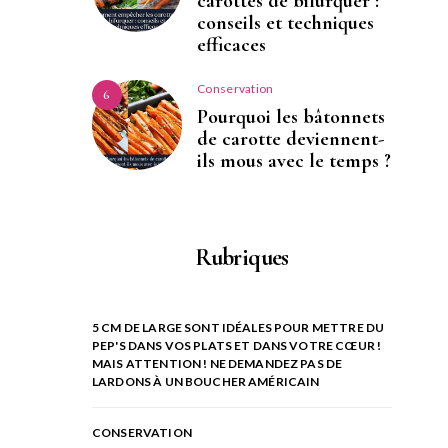
carottes de bifurquer :
conseils et techniques
efficaces
Conservation
6
Pourquoi les bâtonnets
de carotte deviennent-
ils mous avec le temps ?
Rubriques
5 CM DE LARGE SONT IDÉALES POUR METTRE DU
PEP'S DANS VOS PLATS ET DANS VOTRE CŒUR !
MAIS ATTENTION ! NE DEMANDEZ PAS DE
LARDONS À UN BOUCHER AMÉRICAIN
CONSERVATION