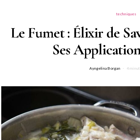
techniques
Le Fumet : Élixir de Sa
Ses Application
Ayngelina Borgan
4 minut